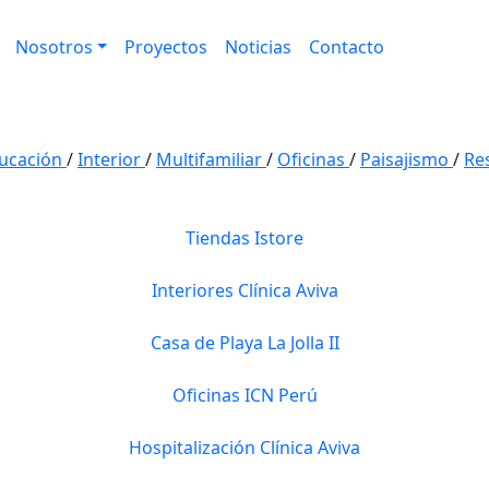
Nosotros
Proyectos
Noticias
Contacto
ucación
/
Interior
/
Multifamiliar
/
Oficinas
/
Paisajismo
/
Re
Tiendas Istore
Interiores Clínica Aviva
Casa de Playa La Jolla II
Oficinas ICN Perú
Hospitalización Clínica Aviva