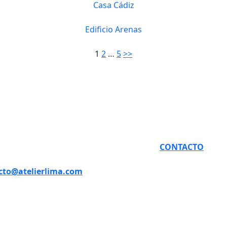
Casa Cádiz
Edificio Arenas
1
2
…
5
>>
 Perú
¿PODEMOS
De La Roca De Vergallo 493,
CONOCERNOS?
a 2007. Edificio Smart
ue.
CONTACTO
lena del Mar
cto@atelierlima.com
1)924994904