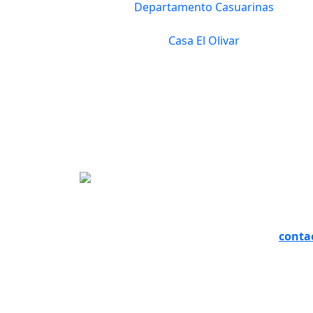
Departamento Casuarinas
Casa El Olivar
Lima -
Calle 
oficin
Boutiq
Magda
conta
+(51 