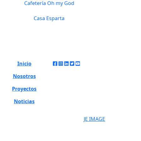
Cafetería Oh my God
Casa Esparta
Inicio
Nosotros
Proyectos
© 2022 ATELIER LIMA
Noticias
S.A.C
DESARROLADO POR
JE IMAGE