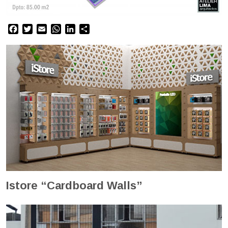
Facebook
Twitter
Email
WhatsApp
LinkedIn
Compartir
Istore “Cardboard Walls”