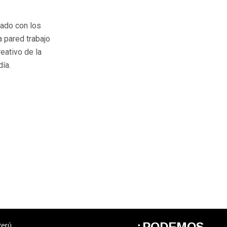
 lado con los
 pared trabajo
reativo de la
día.
¿PODEMOS
Perú