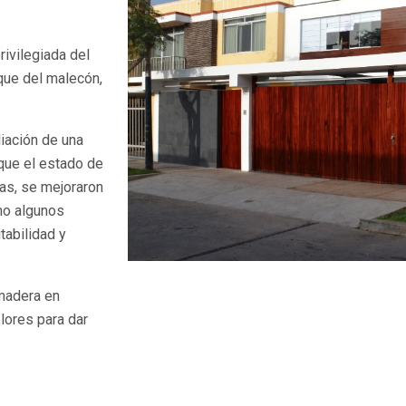
rivilegiada del
que del malecón,
iación de una
 que el estado de
as, se mejoraron
omo algunos
tabilidad y
 madera en
lores para dar