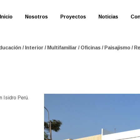
Inicio
Nosotros
Proyectos
Noticias
Con
ducación
/
Interior
/
Multifamiliar
/
Oficinas
/
Paisajismo
/
Re
n Isidro Perú.