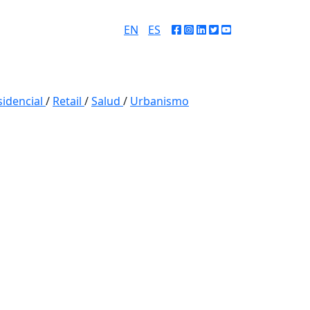
EN
/
ES
sidencial
/
Retail
/
Salud
/
Urbanismo