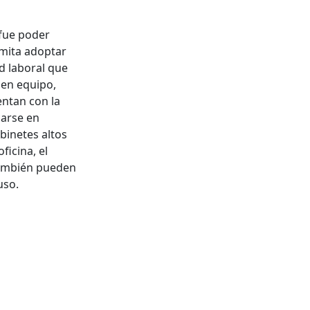
 fue poder
rmita adoptar
ad laboral que
s en equipo,
entan con la
carse en
binetes altos
ficina, el
 también pueden
uso.