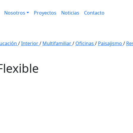
Nosotros
Proyectos
Noticias
Contacto
ucación
/
Interior
/
Multifamiliar
/
Oficinas
/
Paisajismo
/
Re
Flexible